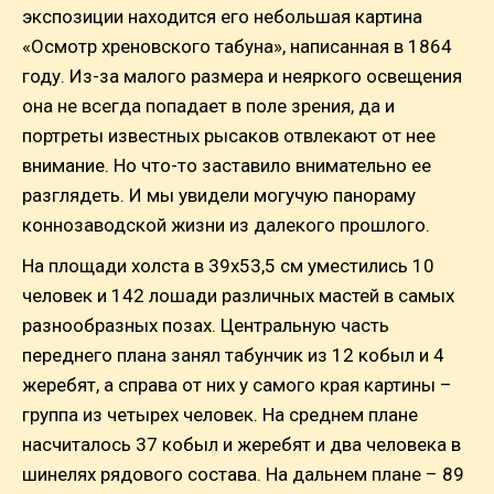
экспозиции находится его небольшая картина
«Осмотр хреновского табуна», написанная в 1864
году. Из-за малого размера и неяркого освещения
она не всегда попадает в поле зрения, да и
портреты известных рысаков отвлекают от нее
внимание. Но что-то заставило внимательно ее
разглядеть. И мы увидели могучую панораму
коннозаводской жизни из далекого прошлого.
На площади холста в 39х53,5 см уместились 10
человек и 142 лошади различных мастей в самых
разнообразных позах. Центральную часть
переднего плана занял табунчик из 12 кобыл и 4
жеребят, а справа от них у самого края картины –
группа из четырех человек. На среднем плане
насчиталось 37 кобыл и жеребят и два человека в
шинелях рядового состава. На дальнем плане – 89