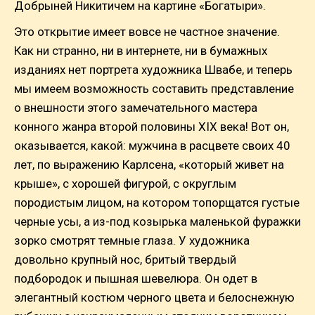
Добрыней Никитичем на картине «Богатыри».
Это открытие имеет вовсе не частное значение.
Как ни странно, ни в интернете, ни в бумажных
изданиях нет портрета художника Швабе, и теперь
мы имеем возможность составить представление
о внешности этого замечательного мастера
конного жанра второй половины XIX века! Вот он,
оказывается, какой: мужчина в расцвете своих 40
лет, по выражению Карлсена, «который живет на
крыше», с хорошей фигурой, с округлым
породистым лицом, на котором топорщатся густые
черные усы, а из-под козырька маленькой фуражки
зорко смотрят темные глаза. У художника
довольно крупный нос, бритый твердый
подбородок и пышная шевелюра. Он одет в
элегантный костюм черного цвета и белоснежную