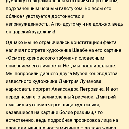
рубашку с накрахмаленным стоячим воротником,
подхваченным черным галстуком. Во всем его
облике чувствуется достоинство и
непринужденность. А по-другому и не должно, ведь
он царский художник!
Однако мы не ограничились констатацией факта
наличия портрета художника Швабе на его картине
«Осмотр хреновского табуна» и словесным
описанием его личности. Нет, мы пошли дальше.
Мы попросили давнего друга Музея коневодства
известного художника Дмитрия Лучанова
нарисовать портрет Александра Петровича. И вот
перед нами его великолепный рисунок. Дмитрий
смягчил и утончил черты лица художника,
казавшиеся на картине более резкими, что
естественно, ведь подробная прорисовка лица на
площади меньше ногтя мизинца – задача жанра