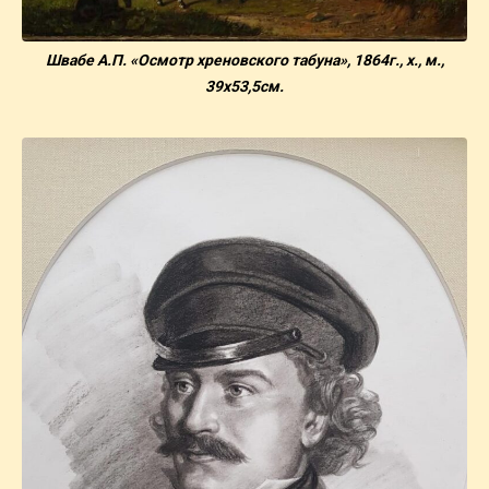
Швабе А.П. «Осмотр хреновского табуна», 1864г., х., м.,
39х53,5см.